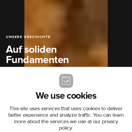
UNSERE GESCHICHTE
Auf soliden
Fundamenten
Mission ist eine
hundertprozentige
Tochtergesellschaft von
Accelerant. Wir haben unsere
We use cookies
Aktivitäten 2021 in den USA
aufgenommen und ein Jahr
This site uses services that uses cookies to deliver
später den Atlantik überquert,
um Mission im Vereinigten
better experience and analyze traffic. You can learn
Königreich und in ganz Europa
more about the services we use at our
privacy
zu etablieren. Seitdem sind wir
policy
.