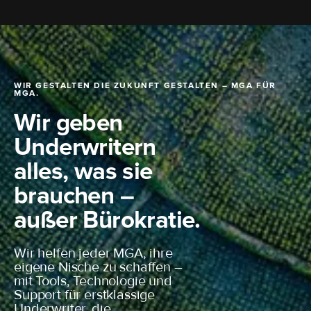
ALLGEMEINE GESCHÄFTSBEDINGUNGEN
DATENSCHUTZERKLÄRUNG
LINKEDIN
COOKIE-RICHTLINIE
WIR GESTALTEN DIE ZUKUNFT GESTALTEN – MGA FÜR
MGA.
Wir geben
Underwritern
alles, was sie
brauchen –
außer Bürokratie.
Wir helfen jeder MGA, ihre
eigene Nische zu schaffen –
mit Tools, Technologie und
Support für erstklassige
Underwriter, die