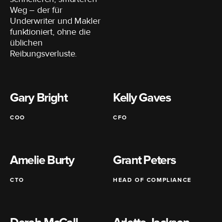
Weg – der für
Underwriter und Makler
funktioniert, ohne die
üblichen
Reibungsverluste.
Gary Bright
Kelly Gaves
COO
CFO
Amelie Burty
Grant Peters
CTO
HEAD OF COMPLIANCE